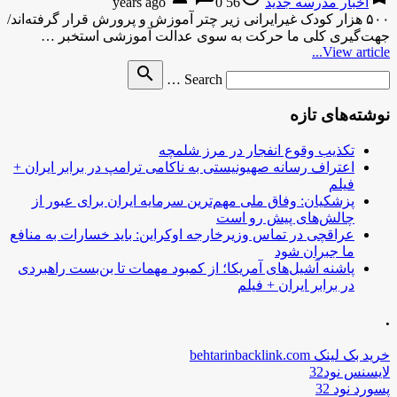
اخبار مدرسه جدید
56 years ago
0
۵۰۰ هزار کودک غیرایرانی زیر چتر آموزش و پرورش قرار گرفته‌اند/
جهت‌گیری کلی ما حرکت به سوی عدالت آموزشی استخبر …
View article...
Search
search
Search …
for
نوشته‌های تازه
تکذیب وقوع انفجار در مرز شلمچه
اعتراف رسانه صهیونیستی به ناکامی ترامپ در برابر ایران +
فیلم
پزشکیان: وفاق ملی مهم‌ترین سرمایه ایران برای عبور از
چالش‌های پیش رو است
عراقچی در تماس وزیرخارجه اوکراین: باید خسارات به منافع
ما جبران شود
پاشنه آشیل‌های آمریکا؛ از کمبود مهمات تا بن‌بست راهبردی
در برابر ایران + فیلم
.
خرید بک لینک behtarinbacklink.com
لایسنس نود32
پسورد نود 32