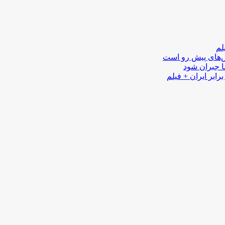
لم
لش‌های پیش رو است
ا جبران شود
رابر ایران + فیلم