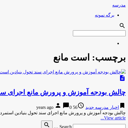
مدرسه
برگه نمونه
search
برچسب:
است مانع
description
چالش بودجه آموزش و پرورش مانع اجرای سند
person
chat_bubble
access_time
bookmark
اخبار مدرسه جدید
56 years ago
0
چالش بودجه آموزش و پرورش مانع اجرای سند تحول بنیادین استمرد
View article...
Search
search
Search …
for