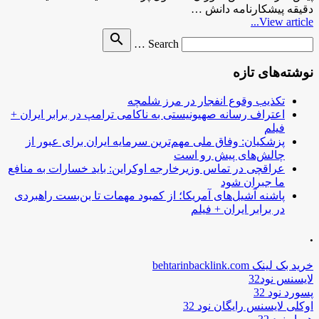
دقیقه پیشکارنامه دانش …
View article...
Search
search
Search …
for
نوشته‌های تازه
تکذیب وقوع انفجار در مرز شلمچه
اعتراف رسانه صهیونیستی به ناکامی ترامپ در برابر ایران +
فیلم
پزشکیان: وفاق ملی مهم‌ترین سرمایه ایران برای عبور از
چالش‌های پیش رو است
عراقچی در تماس وزیرخارجه اوکراین: باید خسارات به منافع
ما جبران شود
پاشنه آشیل‌های آمریکا؛ از کمبود مهمات تا بن‌بست راهبردی
در برابر ایران + فیلم
.
خرید بک لینک behtarinbacklink.com
لایسنس نود32
پسورد نود 32
اوکلی لایسنس رایگان نود 32