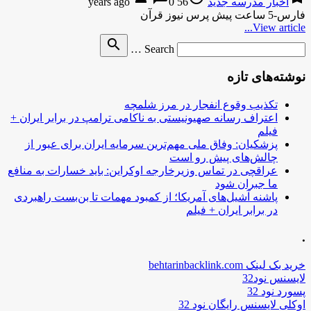
اخبار مدرسه جدید
56 years ago
0
فارس-5 ساعت پیش پرس نیوز قرآن
View article...
Search
search
Search …
for
نوشته‌های تازه
تکذیب وقوع انفجار در مرز شلمچه
اعتراف رسانه صهیونیستی به ناکامی ترامپ در برابر ایران +
فیلم
پزشکیان: وفاق ملی مهم‌ترین سرمایه ایران برای عبور از
چالش‌های پیش رو است
عراقچی در تماس وزیرخارجه اوکراین: باید خسارات به منافع
ما جبران شود
پاشنه آشیل‌های آمریکا؛ از کمبود مهمات تا بن‌بست راهبردی
در برابر ایران + فیلم
.
خرید بک لینک behtarinbacklink.com
لایسنس نود32
پسورد نود 32
اوکلی لایسنس رایگان نود 32