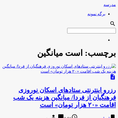
مدرسه
برگه نمونه
search
برچسب:
است میانگین
description
رزرو اینترنتی ستادهای اسکان نوروزی
فرهنگیان از فردا/ میانگین هزینه یک شب
اقامت «۲۰ هزار تومان» است
person
chat_bubble
access_time
bookmark