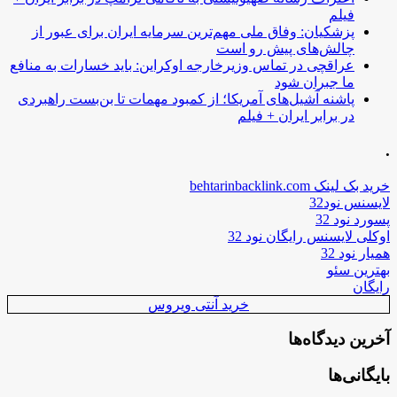
فیلم
پزشکیان: وفاق ملی مهم‌ترین سرمایه ایران برای عبور از
چالش‌های پیش رو است
عراقچی در تماس وزیرخارجه اوکراین: باید خسارات به منافع
ما جبران شود
پاشنه آشیل‌های آمریکا؛ از کمبود مهمات تا بن‌بست راهبردی
در برابر ایران + فیلم
.
خرید بک لینک behtarinbacklink.com
لایسنس نود32
پسورد نود 32
اوکلی لایسنس رایگان نود 32
همیار نود 32
بهترین سئو
رایگان
خرید آنتی ویروس
آخرین دیدگاه‌ها
بایگانی‌ها