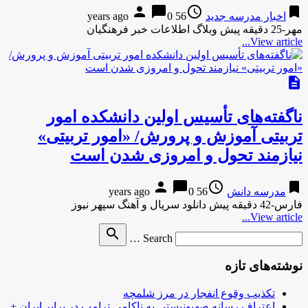
person
chat_bubble
access_time
bookmark
اخبار مدرسه جدید
56 years ago
0
مهر-25 دقیقه پیش وبلاگ اطلاعات خبر فرهنگیان
View article...
description
ناگفته‌های تأسیس اولین دانشکده امور
تربیتی آموزش و پرورش/ «امور تربیتی»
نیازمند تحول و امروزی شدن است
person
chat_bubble
access_time
bookmark
مدرسه دانش
56 years ago
0
فارس-42 دقیقه پیش دانلود سریال و آهنگ سپهر نیوز
View article...
Search
search
Search …
for
نوشته‌های تازه
تکذیب وقوع انفجار در مرز شلمچه
اعتراف رسانه صهیونیستی به ناکامی ترامپ در برابر ایران +