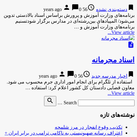
person
chat_bubble
access_time
bookmark
دسته‌بندی نشده
56 years ago
0
برنامه‌های وزارت آموزش و پرورش براساس اسناد بالادستی تدوین
می‌شود/ المپیادهای بین‌رشته‌ای در مدارس برگزار شودتسنیم
برنامه‌های وزارت آموزش و …
View article...
description
اسناد مجرمانه
person
chat_bubble
access_time
bookmark
اخبار مدرسه جدید
56 years ago
0
استفاده از تلگرام برای انجام امور اداری جرم محسوب می شود.
معاون قضایی دادستان کل کشور اعلام کرد: استفاده …
View article...
Search
search
Search …
for
نوشته‌های تازه
تکذیب وقوع انفجار در مرز شلمچه
اعتراف رسانه صهیونیستی به ناکامی ترامپ در برابر ایران +