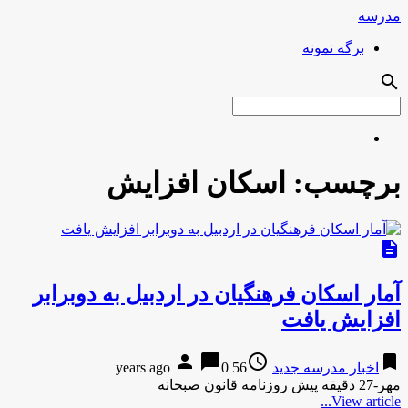
مدرسه
برگه نمونه
search
برچسب:
اسکان افزایش
description
آمار اسکان فرهنگیان در اردبیل به دوبرابر
افزایش یافت
person
chat_bubble
access_time
bookmark
اخبار مدرسه جدید
56 years ago
0
مهر-27 دقیقه پیش روزنامه قانون صبحانه
View article...