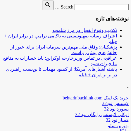
Search
search
Search …
for
نوشته‌های تازه
تکذیب وقوع انفجار در مرز شلمچه
اعتراف رسانه صهیونیستی به ناکامی ترامپ در برابر ایران +
فیلم
پزشکیان: وفاق ملی مهم‌ترین سرمایه ایران برای عبور از
چالش‌های پیش رو است
عراقچی در تماس وزیرخارجه اوکراین: باید خسارات به منافع
ما جبران شود
پاشنه آشیل‌های آمریکا؛ از کمبود مهمات تا بن‌بست راهبردی
در برابر ایران + فیلم
.
خرید بک لینک behtarinbacklink.com
لایسنس نود32
پسورد نود 32
اوکلی لایسنس رایگان نود 32
همیار نود 32
بهترین سئو