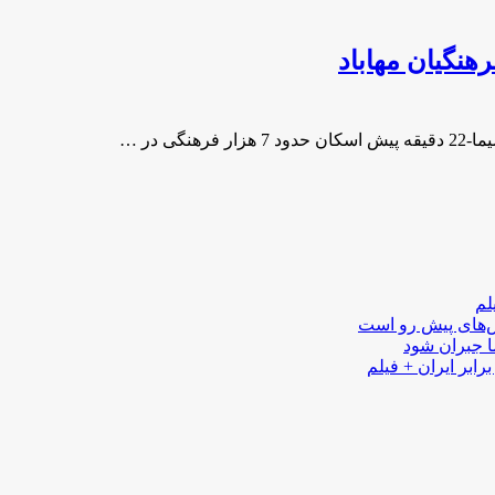
لم
لش‌های پیش رو است
ا جبران شود
رابر ایران + فیلم