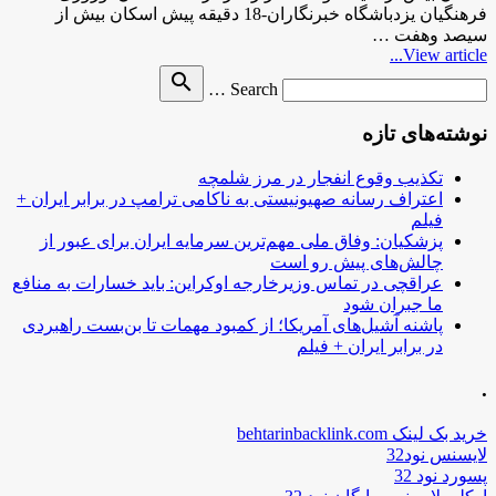
فرهنگیان یزدباشگاه خبرنگاران-18 دقیقه پیش اسکان بیش از
سیصد وهفت …
View article...
Search
search
Search …
for
نوشته‌های تازه
تکذیب وقوع انفجار در مرز شلمچه
اعتراف رسانه صهیونیستی به ناکامی ترامپ در برابر ایران +
فیلم
پزشکیان: وفاق ملی مهم‌ترین سرمایه ایران برای عبور از
چالش‌های پیش رو است
عراقچی در تماس وزیرخارجه اوکراین: باید خسارات به منافع
ما جبران شود
پاشنه آشیل‌های آمریکا؛ از کمبود مهمات تا بن‌بست راهبردی
در برابر ایران + فیلم
.
خرید بک لینک behtarinbacklink.com
لایسنس نود32
پسورد نود 32