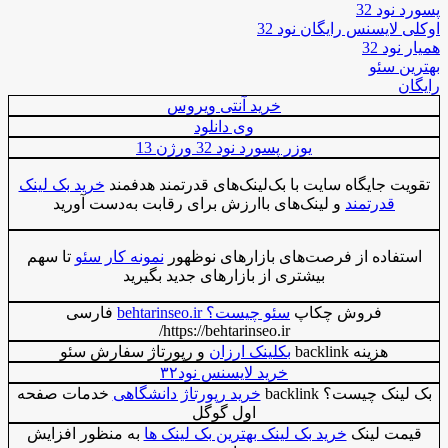
پسورد نود 32
اوکلی لایسنس رایگان نود 32
همیار نود 32
بهترین سئو
رایگان
خرید آنتی ویروس
وی دانلود
یوزر پسورد نود 32 ورژن 13
تقویت جایگاه سایت با بک‌لینک‌های قدرتمند هدفمند
خرید بک لینک
قدرتمند
و لینک‌های باارزش برای رقابت به‌دست آورید
استفاده از فرصت‌های بازارهای نوظهور
نمونه کار سئو
تا سهم
بیشتری از بازارهای جدید بگیرید
فروش چکاپ
سئو چیست؟ behtarinseo.ir
فارسی
https://behtarinseo.ir/
هزینه backlink
بکلینک ارزان
و رپورتاژ سفارش سئو
خرید لایسنس نود۳۲
بک لینک چیست؟ backlink
خرید رپورتاژ دانشگاهی
خدمات صفحه
اول گوگل
قیمت لینک
خرید بک لینک بهترین بک لینک ها
به منظور افزایش