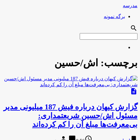
مدرسه
برگه نمونه
search
برچسب:
اش/حسین
description
گزارش کیهان درباره فیش 187 میلیونی مدیر
مسئول اش/حسین شریعتمداری:
بی‌معرفت‌ها مبلغ آن را کم کرده‌اند
person
chat_bubble
access_time
bookmark