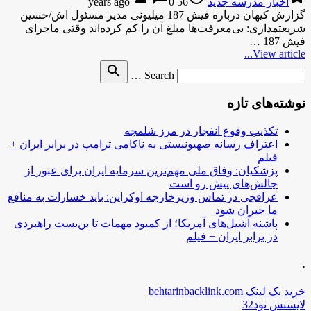
اخبار مدرسه جدید
56 years ago
0
گزارش کیهان درباره فیش 187 میلیونی مدیر مسئول اش/حسین
شریعتمداری: بی‌معرفت‌ها مبلغ آن را کم کرده‌اند وقتی ماجرای
فیش 187 …
View article...
Search
search
Search …
for
نوشته‌های تازه
تکذیب وقوع انفجار در مرز شلمچه
اعتراف رسانه صهیونیستی به ناکامی ترامپ در برابر ایران +
فیلم
پزشکیان: وفاق ملی مهم‌ترین سرمایه ایران برای عبور از
چالش‌های پیش رو است
عراقچی در تماس وزیرخارجه اوکراین: باید خسارات به منافع
ما جبران شود
پاشنه آشیل‌های آمریکا؛ از کمبود مهمات تا بن‌بست راهبردی
در برابر ایران + فیلم
.
خرید بک لینک behtarinbacklink.com
لایسنس نود32