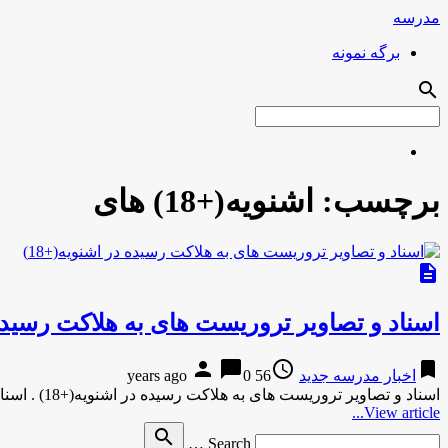
مدرسه
برگه نمونه
search
برچسب:
اشنویه(+18) های
description
اسناد و تصاویر تروریست های به هلاکت رسیده د
person
chat_bubble
access_time
bookmark
اخبار مدرسه جدید
56 years ago
0
اسناد و تصاویر تروریست های به هلاکت رسیده در اشنویه(+18) . اسناد و تصاویر به دست آمده از اشرار ضدانقلاب …
View article...
Search
search
Search …
for