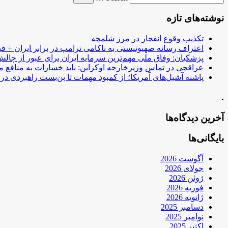
نوشته‌های تازه
تکذیب وقوع انفجار در مرز شلمچه
اعتراف رسانه صهیونیستی به ناکامی ترامپ در برابر ایران + فی
پزشکیان: وفاق ملی مهم‌ترین سرمایه ایران برای عبور از چا
عراقچی در تماس وزیرخارجه اوکراین: باید خسارات به منافع م
پاشنه آشیل‌های آمریکا؛ از کمبود مهمات تا بن‌بست راهبردی در ب
.
آخرین دیدگاه‌ها
بایگانی‌ها
آگوست 2026
جولای 2026
ژوئن 2026
فوریه 2026
ژانویه 2026
دسامبر 2025
نوامبر 2025
اکتبر 2025