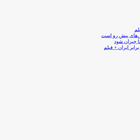
لم
لش‌های پیش رو است
ا جبران شود
رابر ایران + فیلم