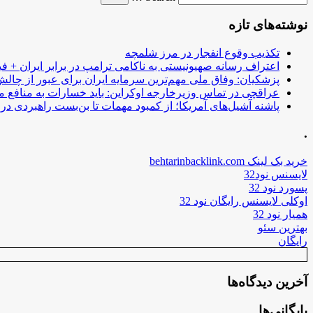
نوشته‌های تازه
تکذیب وقوع انفجار در مرز شلمچه
اعتراف رسانه صهیونیستی به ناکامی ترامپ در برابر ایران + فی
پزشکیان: وفاق ملی مهم‌ترین سرمایه ایران برای عبور از چا
عراقچی در تماس وزیرخارجه اوکراین: باید خسارات به منافع م
پاشنه آشیل‌های آمریکا؛ از کمبود مهمات تا بن‌بست راهبردی در ب
.
خرید بک لینک behtarinbacklink.com
لایسنس نود32
پسورد نود 32
اوکلی لایسنس رایگان نود 32
همیار نود 32
بهترین سئو
رایگان
آخرین دیدگاه‌ها
بایگانی‌ها