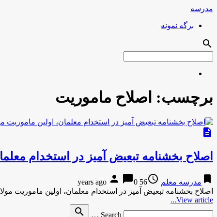
مدرسه
برگه نمونه
search
برچسب:
اصلاح ماموریت
description
اصلاح بخشنامه تبعیض آمیز در استخدام معلما
person
chat_bubble
access_time
bookmark
مدرسه معلم
56 years ago
0
اصلاح بخشنامه تبعیض آمیز در استخدام معلمان، اولین ماموریت مولاو
View article...
Search
search
Search …
for