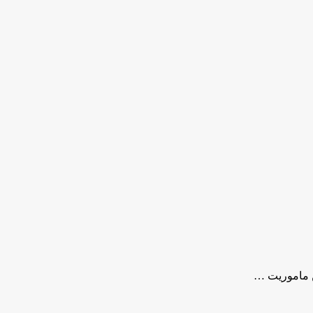
ین ماموریت …