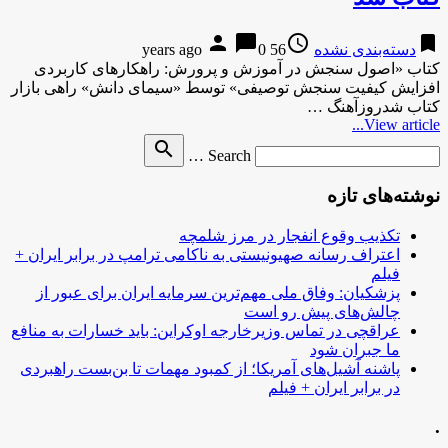
person
chat_bubble
access_time
bookmark
دسته‌بندی نشده
56 years ago
0
کتاب «اصول سنجش در آموزش و پرورش: راهکارهای کاربردی
افزایش کیفیت سنجش توصیفی» توسط «سیمای دانش» راهی بازار
کتاب شدروزآهنگ …
View article...
Search
search
Search …
for
نوشته‌های تازه
تکذیب وقوع انفجار در مرز شلمچه
اعتراف رسانه صهیونیستی به ناکامی ترامپ در برابر ایران +
فیلم
پزشکیان: وفاق ملی مهم‌ترین سرمایه ایران برای عبور از
چالش‌های پیش رو است
عراقچی در تماس وزیرخارجه اوکراین: باید خسارات به منافع
ما جبران شود
پاشنه آشیل‌های آمریکا؛ از کمبود مهمات تا بن‌بست راهبردی
در برابر ایران + فیلم
.