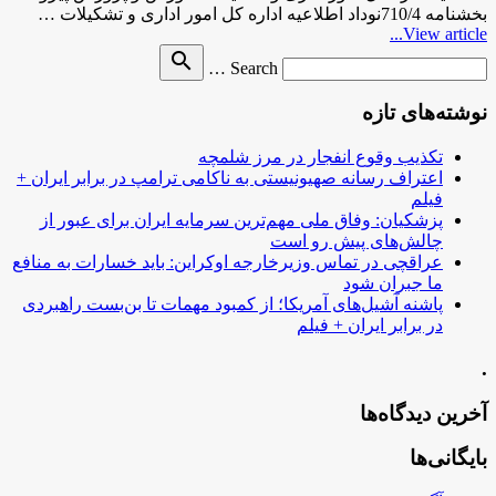
بخشنامه 710/4نوداد اطلاعیه اداره کل امور اداری و تشکیلات …
View article...
Search
search
Search …
for
نوشته‌های تازه
تکذیب وقوع انفجار در مرز شلمچه
اعتراف رسانه صهیونیستی به ناکامی ترامپ در برابر ایران +
فیلم
پزشکیان: وفاق ملی مهم‌ترین سرمایه ایران برای عبور از
چالش‌های پیش رو است
عراقچی در تماس وزیرخارجه اوکراین: باید خسارات به منافع
ما جبران شود
پاشنه آشیل‌های آمریکا؛ از کمبود مهمات تا بن‌بست راهبردی
در برابر ایران + فیلم
.
آخرین دیدگاه‌ها
بایگانی‌ها