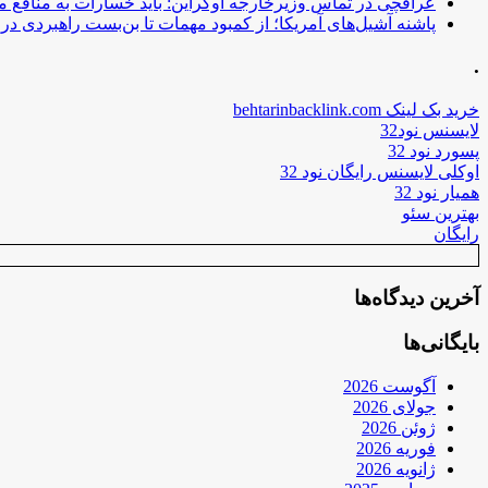
عراقچی در تماس وزیرخارجه اوکراین: باید خسارات به منافع م
پاشنه آشیل‌های آمریکا؛ از کمبود مهمات تا بن‌بست راهبردی در ب
.
خرید بک لینک behtarinbacklink.com
لایسنس نود32
پسورد نود 32
اوکلی لایسنس رایگان نود 32
همیار نود 32
بهترین سئو
رایگان
آخرین دیدگاه‌ها
بایگانی‌ها
آگوست 2026
جولای 2026
ژوئن 2026
فوریه 2026
ژانویه 2026