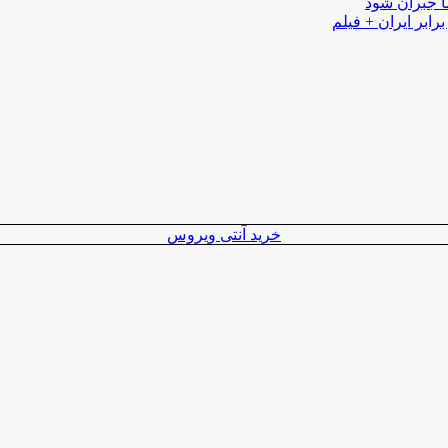
ا جبران شود
رابر ایران + فیلم
خرید آنتی ویروس