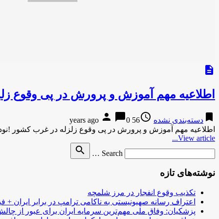
description
اطلاعیه مهم آموزش و پرورش در پی وقوع زلز
person
chat_bubble
access_time
bookmark
دسته‌بندی نشده
56 years ago
0
اطلاعیه مهم آموزش و پرورش در پی وقوع زلزله در غرب کشور !نود
View article...
Search
search
Search …
for
نوشته‌های تازه
تکذیب وقوع انفجار در مرز شلمچه
اعتراف رسانه صهیونیستی به ناکامی ترامپ در برابر ایران + فی
پزشکیان: وفاق ملی مهم‌ترین سرمایه ایران برای عبور از چا