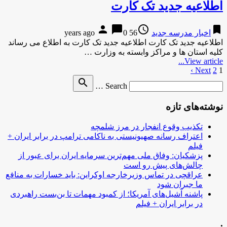
اطلاعیه جدید تک کارت
person
chat_bubble
access_time
bookmark
اخبار مدرسه جدید
56 years ago
0
اطلاعیه جدید تک کارت اطلاعیه جدید تک کارت به اطلاع می رساند
کلیه استان ها و مراکز وابسته به وزارت …
View article...
1
2
Next ›
صفحه‌بندی
Search
search
نوشته‌ها
Search …
for
نوشته‌های تازه
تکذیب وقوع انفجار در مرز شلمچه
اعتراف رسانه صهیونیستی به ناکامی ترامپ در برابر ایران +
فیلم
پزشکیان: وفاق ملی مهم‌ترین سرمایه ایران برای عبور از
چالش‌های پیش رو است
عراقچی در تماس وزیرخارجه اوکراین: باید خسارات به منافع
ما جبران شود
پاشنه آشیل‌های آمریکا؛ از کمبود مهمات تا بن‌بست راهبردی
در برابر ایران + فیلم
.