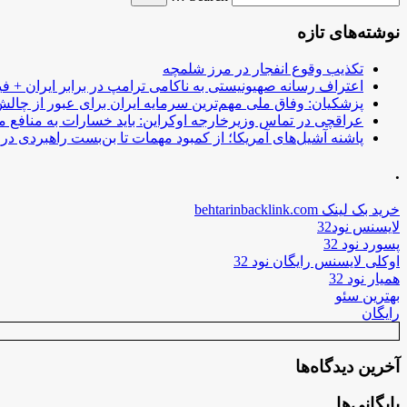
نوشته‌های تازه
تکذیب وقوع انفجار در مرز شلمچه
اعتراف رسانه صهیونیستی به ناکامی ترامپ در برابر ایران + فی
پزشکیان: وفاق ملی مهم‌ترین سرمایه ایران برای عبور از چا
عراقچی در تماس وزیرخارجه اوکراین: باید خسارات به منافع م
پاشنه آشیل‌های آمریکا؛ از کمبود مهمات تا بن‌بست راهبردی در ب
.
خرید بک لینک behtarinbacklink.com
لایسنس نود32
پسورد نود 32
اوکلی لایسنس رایگان نود 32
همیار نود 32
بهترین سئو
رایگان
آخرین دیدگاه‌ها
بایگانی‌ها