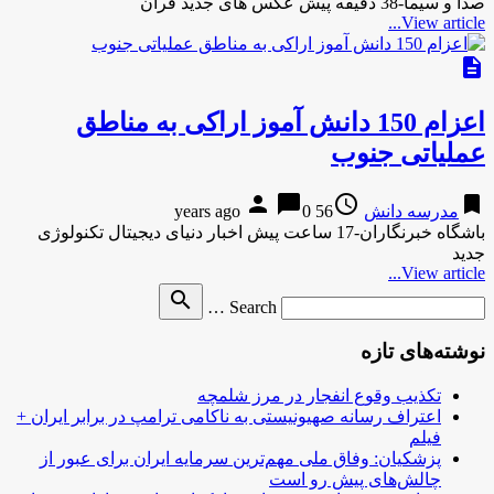
صدا و سیما-38 دقیقه پیش عکس های جدید قرآن
View article...
description
اعزام 150 دانش آموز اراکی به مناطق
عملیاتی جنوب
person
chat_bubble
access_time
bookmark
مدرسه دانش
56 years ago
0
باشگاه خبرنگاران-17 ساعت پیش اخبار دنیای دیجیتال تکنولوژی
جدید
View article...
Search
search
Search …
for
نوشته‌های تازه
تکذیب وقوع انفجار در مرز شلمچه
اعتراف رسانه صهیونیستی به ناکامی ترامپ در برابر ایران +
فیلم
پزشکیان: وفاق ملی مهم‌ترین سرمایه ایران برای عبور از
چالش‌های پیش رو است