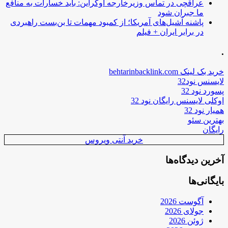
عراقچی در تماس وزیرخارجه اوکراین: باید خسارات به منافع
ما جبران شود
پاشنه آشیل‌های آمریکا؛ از کمبود مهمات تا بن‌بست راهبردی
در برابر ایران + فیلم
.
خرید بک لینک behtarinbacklink.com
لایسنس نود32
پسورد نود 32
اوکلی لایسنس رایگان نود 32
همیار نود 32
بهترین سئو
رایگان
خرید آنتی ویروس
آخرین دیدگاه‌ها
بایگانی‌ها
آگوست 2026
جولای 2026
ژوئن 2026