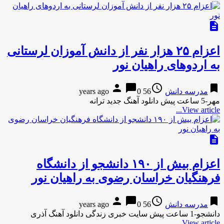
description
اعزام ۲۵ هزار نفر از دانش آموزان لرستانی
به اردوهای راهیان نور
person
chat_bubble
access_time
bookmark
مدرسه دانش
56 years ago
0
مهر-5 ساعت پیش دانلود آهنگ جدید ترانه
View article...
description
اعزام بیش از ۱۹۰ دانشجو از دانشگاه
فرهنگیان خراسان رضوی به راهیان نور
person
chat_bubble
access_time
bookmark
مدرسه دانش
56 years ago
0
دانشجو-1 ساعت پیش سایت خبری زندگی دانلود آهنگ آذری
View article...