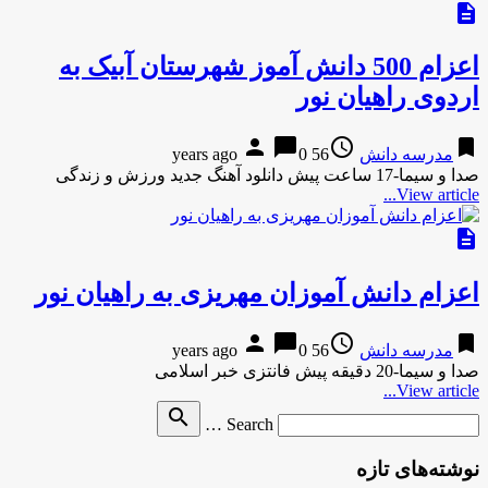
description
اعزام 500 دانش آموز شهرستان آبیک به
اردوی راهیان نور
person
chat_bubble
access_time
bookmark
مدرسه دانش
56 years ago
0
صدا و سیما-17 ساعت پیش دانلود آهنگ جدید ورزش و زندگی
View article...
description
اعزام دانش آموزان مهریزی به راهیان نور
person
chat_bubble
access_time
bookmark
مدرسه دانش
56 years ago
0
صدا و سیما-20 دقیقه پیش فانتزی خبر اسلامی
View article...
Search
search
Search …
for
نوشته‌های تازه