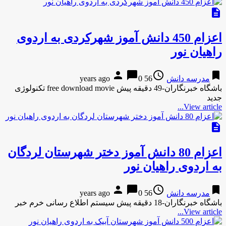
description
اعزام 450 دانش آموز شهرکردی به اردوی
راهیان نور
person
chat_bubble
access_time
bookmark
مدرسه دانش
56 years ago
0
باشگاه خبرنگاران-49 دقیقه پیش free download movie تکنولوژی
جدید
View article...
description
اعزام 80 دانش آموز دختر شهرستان لردگان
به اردوی راهیان نور
person
chat_bubble
access_time
bookmark
مدرسه دانش
56 years ago
0
باشگاه خبرنگاران-18 دقیقه پیش سیستم اطلاع رسانی خرم خبر
View article...