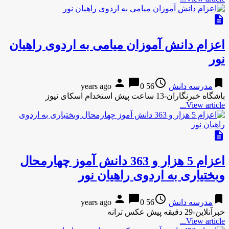
description
اعزام دانش آموزان میامی به اردوی راهیان
نور
person
chat_bubble
access_time
bookmark
مدرسه دانش
56 years ago
0
باشگاه خبرنگاران-13 ساعت پیش استخدام اسکای نیوز
View article...
description
اعزام 5 هزار و 363 دانش آموز چهارمحال
وبختیاری به اردوی راهیان نور
person
chat_bubble
access_time
bookmark
مدرسه دانش
56 years ago
0
خبرآنلاین-29 دقیقه پیش عکس ترانه
View article...