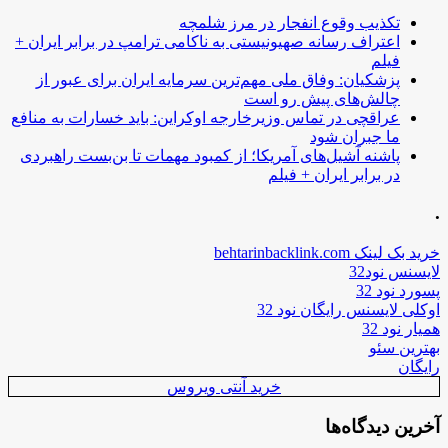
تکذیب وقوع انفجار در مرز شلمچه
اعتراف رسانه صهیونیستی به ناکامی ترامپ در برابر ایران +
فیلم
پزشکیان: وفاق ملی مهم‌ترین سرمایه ایران برای عبور از
چالش‌های پیش رو است
عراقچی در تماس وزیرخارجه اوکراین: باید خسارات به منافع
ما جبران شود
پاشنه آشیل‌های آمریکا؛ از کمبود مهمات تا بن‌بست راهبردی
در برابر ایران + فیلم
.
خرید بک لینک behtarinbacklink.com
لایسنس نود32
پسورد نود 32
اوکلی لایسنس رایگان نود 32
همیار نود 32
بهترین سئو
رایگان
خرید آنتی ویروس
آخرین دیدگاه‌ها