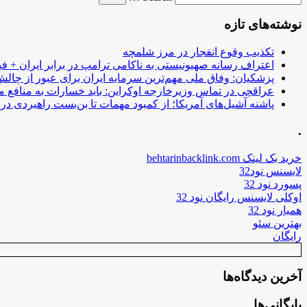
نوشته‌های تازه
تکذیب وقوع انفجار در مرز شلمچه
اعتراف رسانه صهیونیستی به ناکامی ترامپ در برابر ایران + فی
پزشکیان: وفاق ملی مهم‌ترین سرمایه ایران برای عبور از چا
عراقچی در تماس وزیرخارجه اوکراین: باید خسارات به منافع م
پاشنه آشیل‌های آمریکا؛ از کمبود مهمات تا بن‌بست راهبردی در ب
.
خرید بک لینک behtarinbacklink.com
لایسنس نود32
پسورد نود 32
اوکلی لایسنس رایگان نود 32
همیار نود 32
بهترین سئو
رایگان
آخرین دیدگاه‌ها
بایگانی‌ها