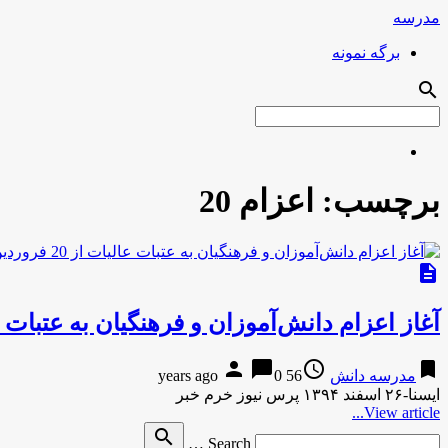
مدرسه
برگه نمونه
search
برچسب:
اعزام 20
description
آغاز اعزام دانش‌آموزان و فرهنگیان به عتبات عالیات از
person
chat_bubble
access_time
bookmark
مدرسه دانش
56 years ago
0
ایسنا-۲۶ اسفند ۱۳۹۴ پرس نیوز خرم خبر
View article...
Search
search
Search …
for