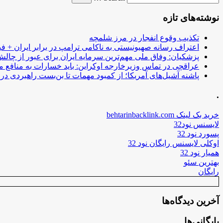
نوشته‌های تازه
تکذیب وقوع انفجار در مرز شلمچه
اعتراف رسانه صهیونیستی به ناکامی ترامپ در برابر ایران + فی
پزشکیان: وفاق ملی مهم‌ترین سرمایه ایران برای عبور از چا
عراقچی در تماس وزیرخارجه اوکراین: باید خسارات به منافع م
پاشنه آشیل‌های آمریکا؛ از کمبود مهمات تا بن‌بست راهبردی در ب
.
خرید بک لینک behtarinbacklink.com
لایسنس نود32
پسورد نود 32
اوکلی لایسنس رایگان نود 32
همیار نود 32
بهترین سئو
رایگان
آخرین دیدگاه‌ها
بایگانی‌ها