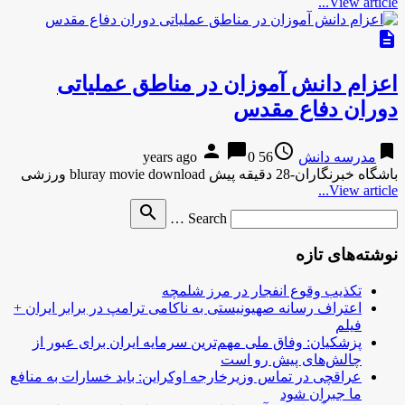
View article...
description
اعزام دانش آموزان در مناطق عملیاتی
دوران دفاع مقدس
person
chat_bubble
access_time
bookmark
مدرسه دانش
56 years ago
0
باشگاه خبرنگاران-28 دقیقه پیش bluray movie download ورزشی
View article...
Search
search
Search …
for
نوشته‌های تازه
تکذیب وقوع انفجار در مرز شلمچه
اعتراف رسانه صهیونیستی به ناکامی ترامپ در برابر ایران +
فیلم
پزشکیان: وفاق ملی مهم‌ترین سرمایه ایران برای عبور از
چالش‌های پیش رو است
عراقچی در تماس وزیرخارجه اوکراین: باید خسارات به منافع
ما جبران شود