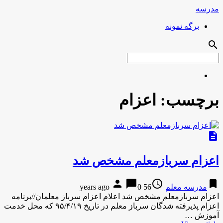
مدرسه
برگه نمونه
search
برچسب:
اعزام
description
اعزام سربازمعلم مشخص شد
person
chat_bubble
access_time
bookmark
مدرسه معلم
56 years ago
0
اعزام سربازمعلم مشخص شد اعلام اعزام سرباز معلمان//برنامه
اعزام پذیرفته شدگان سرباز معلم در تاریخ ۹۵/۴/۱۹ که محل خدمت
آموزش …