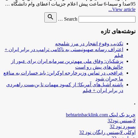
95صدا و سیما-6 ساعت پیش اعلام جزییات اعطای وام دانشگاه …
View article...
Search
search
Search …
for
نوشته‌های تازه
تکذیب وقوع انفجار در مرز شلمچه
اعتراف رسانه صهیونیستی به ناکامی ترامپ در برابر ایران +
فیلم
پزشکیان: وفاق ملی مهم‌ترین سرمایه ایران برای عبور از
چالش‌های پیش رو است
عراقچی در تماس وزیرخارجه اوکراین: باید خسارات به منافع
ما جبران شود
پاشنه آشیل‌های آمریکا؛ از کمبود مهمات تا بن‌بست راهبردی
در برابر ایران + فیلم
.
خرید بک لینک behtarinbacklink.com
لایسنس نود32
پسورد نود 32
اوکلی لایسنس رایگان نود 32