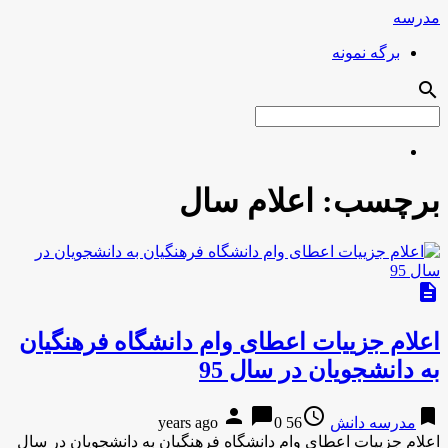
مدرسه
برگه نمونه
search
برچسب:
اعلام سال
description
اعلام جزییات اعطای وام دانشگاه فرهنگیان
به دانشجویان در سال 95
person
chat_bubble
access_time
bookmark
مدرسه دانش
56 years ago
0
اعلام جزییات اعطای وام دانشگاه فرهنگیان به دانشجویان در سال