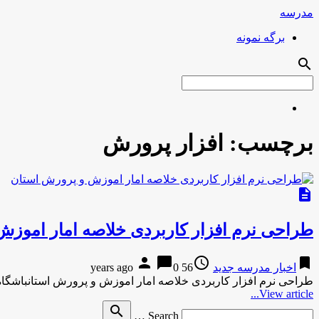
مدرسه
برگه نمونه
search
برچسب:
افزار پرورش
description
طراحی نرم افزار کاربردی خلاصه امار اموز
person
chat_bubble
access_time
bookmark
اخبار مدرسه جدید
56 years ago
0
طراحی نرم افزار کاربردی خلاصه امار اموزش و پرورش استانباشگاه خبرنگاران-12 دقیقه پیش طراحی نرم افزار کاربردی
View article...
Search
search
Search …
for