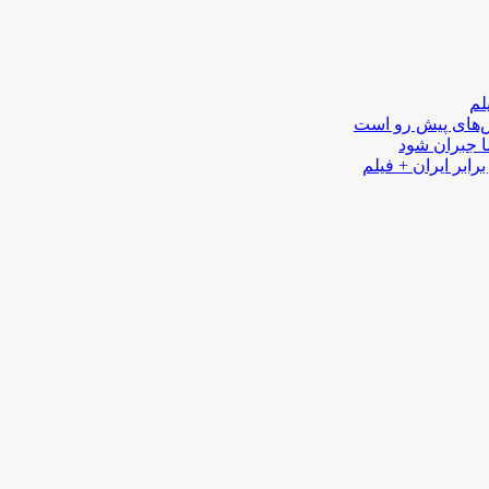
لم
لش‌های پیش رو است
ا جبران شود
رابر ایران + فیلم