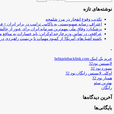
نوشته‌های تازه
تکذیب وقوع انفجار در مرز شلمچه
اعتراف رسانه صهیونیستی به ناکامی ترامپ در برابر ایران + فی
پزشکیان: وفاق ملی مهم‌ترین سرمایه ایران برای عبور از چا
عراقچی در تماس وزیرخارجه اوکراین: باید خسارات به منافع م
پاشنه آشیل‌های آمریکا؛ از کمبود مهمات تا بن‌بست راهبردی در ب
.
خرید بک لینک behtarinbacklink.com
لایسنس نود32
پسورد نود 32
اوکلی لایسنس رایگان نود 32
همیار نود 32
بهترین سئو
رایگان
آخرین دیدگاه‌ها
بایگانی‌ها