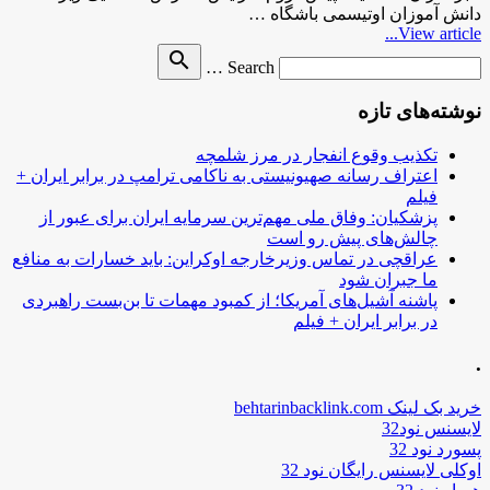
دانش آموزان اوتیسمی باشگاه …
View article...
Search
search
Search …
for
نوشته‌های تازه
تکذیب وقوع انفجار در مرز شلمچه
اعتراف رسانه صهیونیستی به ناکامی ترامپ در برابر ایران +
فیلم
پزشکیان: وفاق ملی مهم‌ترین سرمایه ایران برای عبور از
چالش‌های پیش رو است
عراقچی در تماس وزیرخارجه اوکراین: باید خسارات به منافع
ما جبران شود
پاشنه آشیل‌های آمریکا؛ از کمبود مهمات تا بن‌بست راهبردی
در برابر ایران + فیلم
.
خرید بک لینک behtarinbacklink.com
لایسنس نود32
پسورد نود 32
اوکلی لایسنس رایگان نود 32