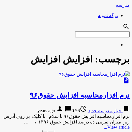
مدرسه
برگه نمونه
search
برچسب:
افزایش افزایش
description
نرم افزارمحاسبه افزایش حقوق۹۶
person
chat_bubble
access_time
bookmark
اخبار مدرسه جدید
56 years ago
0
نرم افزارمحاسبه افزایش حقوق۹۶ با سلام با کلیک بر روی آدرس
زیر میزان تقریبی ده درصد افزایش حقوق ۱۳۹۶ ، …
View article...