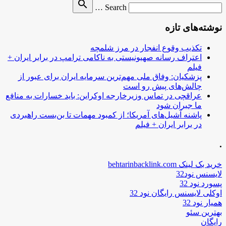
Search
search
Search …
for
نوشته‌های تازه
تکذیب وقوع انفجار در مرز شلمچه
اعتراف رسانه صهیونیستی به ناکامی ترامپ در برابر ایران +
فیلم
پزشکیان: وفاق ملی مهم‌ترین سرمایه ایران برای عبور از
چالش‌های پیش رو است
عراقچی در تماس وزیرخارجه اوکراین: باید خسارات به منافع
ما جبران شود
پاشنه آشیل‌های آمریکا؛ از کمبود مهمات تا بن‌بست راهبردی
در برابر ایران + فیلم
.
خرید بک لینک behtarinbacklink.com
لایسنس نود32
پسورد نود 32
اوکلی لایسنس رایگان نود 32
همیار نود 32
بهترین سئو
رایگان