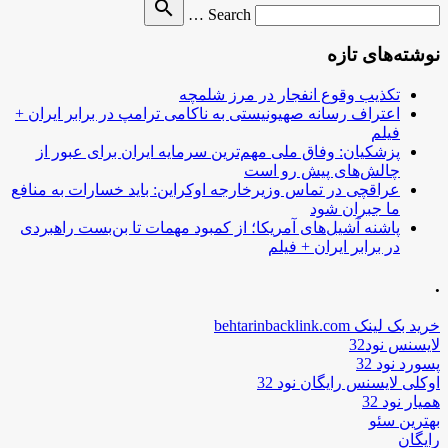
Search
search
Search …
for
نوشته‌های تازه
تکذیب وقوع انفجار در مرز شلمچه
اعتراف رسانه صهیونیستی به ناکامی ترامپ در برابر ایران +
فیلم
پزشکیان: وفاق ملی مهم‌ترین سرمایه ایران برای عبور از
چالش‌های پیش رو است
عراقچی در تماس وزیرخارجه اوکراین: باید خسارات به منافع
ما جبران شود
پاشنه آشیل‌های آمریکا؛ از کمبود مهمات تا بن‌بست راهبردی
در برابر ایران + فیلم
.
خرید بک لینک behtarinbacklink.com
لایسنس نود32
پسورد نود 32
اوکلی لایسنس رایگان نود 32
همیار نود 32
بهترین سئو
رایگان