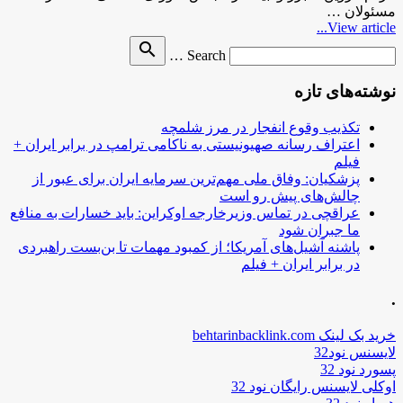
مسئولان …
View article...
Search
search
Search …
for
نوشته‌های تازه
تکذیب وقوع انفجار در مرز شلمچه
اعتراف رسانه صهیونیستی به ناکامی ترامپ در برابر ایران +
فیلم
پزشکیان: وفاق ملی مهم‌ترین سرمایه ایران برای عبور از
چالش‌های پیش رو است
عراقچی در تماس وزیرخارجه اوکراین: باید خسارات به منافع
ما جبران شود
پاشنه آشیل‌های آمریکا؛ از کمبود مهمات تا بن‌بست راهبردی
در برابر ایران + فیلم
.
خرید بک لینک behtarinbacklink.com
لایسنس نود32
پسورد نود 32
اوکلی لایسنس رایگان نود 32