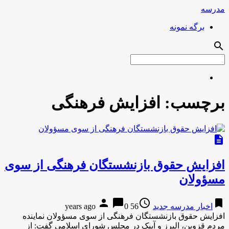
مدرسه
برگه نمونه
search
برچسب:
افزایش فرهنگی
description
افزایش حقوق بازنشستگان فرهنگی از سوی
مسؤولان
person
chat_bubble
access_time
bookmark
اخبار مدرسه جدید
56 years ago
0
افزایش حقوق بازنشستگان فرهنگی از سوی مسؤولان نماینده
مردم قزوین، البرز و آبیک در مجلس شورای اسلامی گفت: از