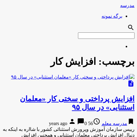
مدرسه
برگه نمونه
search
برچسب:
افزایش کار
description
افزایش پرداختی و سختی کار «معلمان
استثنایی» در سال ۹۵
person
chat_bubble
access_time
bookmark
مدرسه معلم
56 years ago
0
رییس سازمان آموزش وپرورش استثنائی کشور با شااره به اینکه به
دنبال افزایش پرداختی معلمان استثنایی و همچنین افزایش