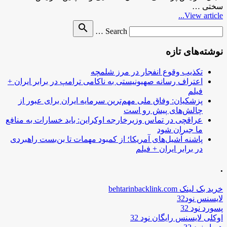
سختی …
View article...
Search
search
Search …
for
نوشته‌های تازه
تکذیب وقوع انفجار در مرز شلمچه
اعتراف رسانه صهیونیستی به ناکامی ترامپ در برابر ایران +
فیلم
پزشکیان: وفاق ملی مهم‌ترین سرمایه ایران برای عبور از
چالش‌های پیش رو است
عراقچی در تماس وزیرخارجه اوکراین: باید خسارات به منافع
ما جبران شود
پاشنه آشیل‌های آمریکا؛ از کمبود مهمات تا بن‌بست راهبردی
در برابر ایران + فیلم
.
خرید بک لینک behtarinbacklink.com
لایسنس نود32
پسورد نود 32
اوکلی لایسنس رایگان نود 32