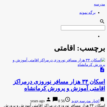
مدرسه
برگه نمونه
search
برچسب:
اقامتی
description
اسکان ۳۴ هزار مسافر نوروزی درمراکز
اقامتی آموزش و پرورش کرمانشاه
person
chat_bubble
access_time
bookmark
اخبار مدرسه جدید
56 years ago
0
اسکان ۳۴ هزار مسافر نوروزی درمراکز اقامتی آموزش و پرورش