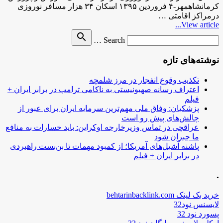
کرمانشاهمهر-۴ فروردین ۱۳۹۵ اسکان ۳۴ هزار مسافر نوروزی
درمراکز اقامتی …
View article...
Search
search
Search …
for
نوشته‌های تازه
تکذیب وقوع انفجار در مرز شلمچه
اعتراف رسانه صهیونیستی به ناکامی ترامپ در برابر ایران +
فیلم
پزشکیان: وفاق ملی مهم‌ترین سرمایه ایران برای عبور از
چالش‌های پیش رو است
عراقچی در تماس وزیرخارجه اوکراین: باید خسارات به منافع
ما جبران شود
پاشنه آشیل‌های آمریکا؛ از کمبود مهمات تا بن‌بست راهبردی
در برابر ایران + فیلم
.
خرید بک لینک behtarinbacklink.com
لایسنس نود32
پسورد نود 32