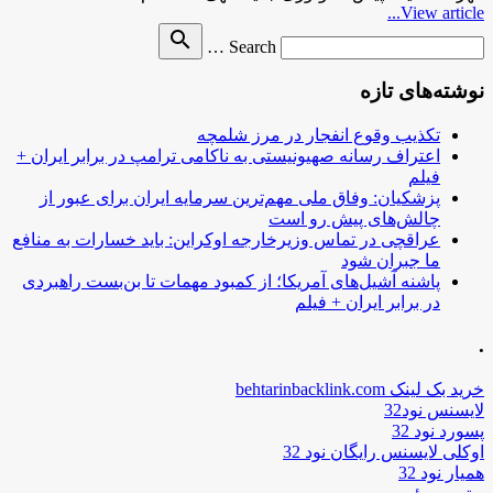
View article...
Search
search
Search …
for
نوشته‌های تازه
تکذیب وقوع انفجار در مرز شلمچه
اعتراف رسانه صهیونیستی به ناکامی ترامپ در برابر ایران +
فیلم
پزشکیان: وفاق ملی مهم‌ترین سرمایه ایران برای عبور از
چالش‌های پیش رو است
عراقچی در تماس وزیرخارجه اوکراین: باید خسارات به منافع
ما جبران شود
پاشنه آشیل‌های آمریکا؛ از کمبود مهمات تا بن‌بست راهبردی
در برابر ایران + فیلم
.
خرید بک لینک behtarinbacklink.com
لایسنس نود32
پسورد نود 32
اوکلی لایسنس رایگان نود 32
همیار نود 32