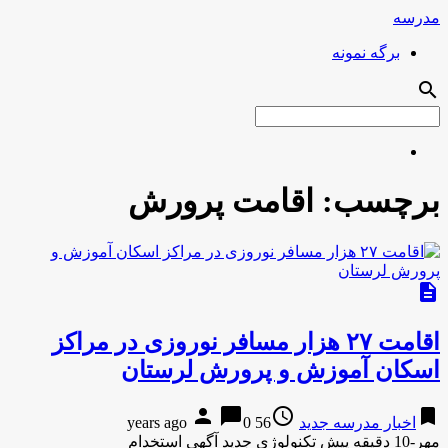
مدرسه
برگه نمونه
search
برچسب:
اقامت پرورش
description
اقامت ۲۷ هزار مسافر نوروزی در مراکز
اسکان آموزش و پرورش لرستان
person
chat_bubble
access_time
bookmark
اخبار مدرسه جدید
56 years ago
0
مهر-10 دقیقه پیش تکنولوژی جدید آگهی استخدام