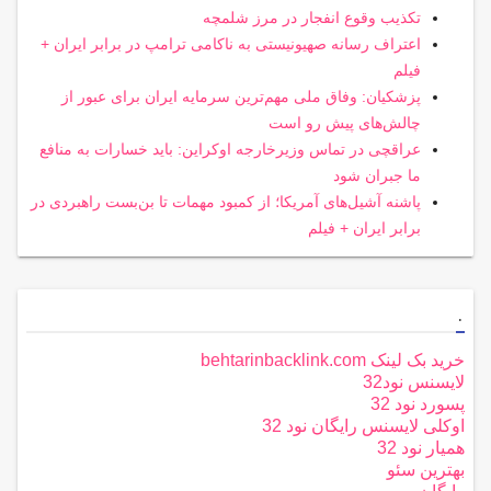
تکذیب وقوع انفجار در مرز شلمچه
اعتراف رسانه صهیونیستی به ناکامی ترامپ در برابر ایران +
فیلم
پزشکیان: وفاق ملی مهم‌ترین سرمایه ایران برای عبور از
چالش‌های پیش رو است
عراقچی در تماس وزیرخارجه اوکراین: باید خسارات به منافع
ما جبران شود
پاشنه آشیل‌های آمریکا؛ از کمبود مهمات تا بن‌بست راهبردی در
برابر ایران + فیلم
.
خرید بک لینک behtarinbacklink.com
لایسنس نود32
پسورد نود 32
اوکلی لایسنس رایگان نود 32
همیار نود 32
بهترین سئو