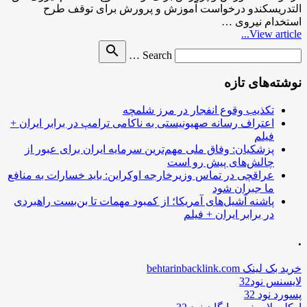
التدریسکندو درخواست آموزش و پرورش برای توقف طرح
استخدام نیروی …
View article...
Search
search
Search …
for
نوشته‌های تازه
تکذیب وقوع انفجار در مرز شلمچه
اعتراف رسانه صهیونیستی به ناکامی ترامپ در برابر ایران +
فیلم
پزشکیان: وفاق ملی مهم‌ترین سرمایه ایران برای عبور از
چالش‌های پیش رو است
عراقچی در تماس وزیرخارجه اوکراین: باید خسارات به منافع
ما جبران شود
پاشنه آشیل‌های آمریکا؛ از کمبود مهمات تا بن‌بست راهبردی
در برابر ایران + فیلم
.
خرید بک لینک behtarinbacklink.com
لایسنس نود32
پسورد نود 32