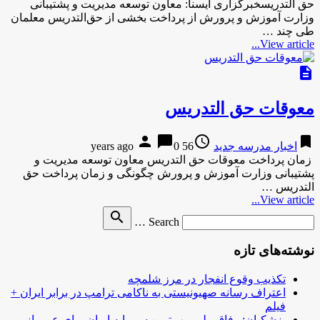
حق التدریسخبرگزاری ایسنا: معاون توسعه مدیریت و پشتیبانی
وزارت آموزش و پرورش از پرداخت بخشی از حق‌التدریس معلمان
طی چند …
View article...
description
معوقات حق التدریس
person
chat_bubble
access_time
bookmark
اخبار مدرسه جدید
56 years ago
0
زمان پرداخت معوقات حق التدریس معاون توسعه مدیریت و
پشتیبانی وزارت آموزش و پرورش چگونگی و زمان پرداخت حق
التدریس …
View article...
Search
search
Search …
for
نوشته‌های تازه
تکذیب وقوع انفجار در مرز شلمچه
اعتراف رسانه صهیونیستی به ناکامی ترامپ در برابر ایران +
فیلم
پزشکیان: وفاق ملی مهم‌ترین سرمایه ایران برای عبور از