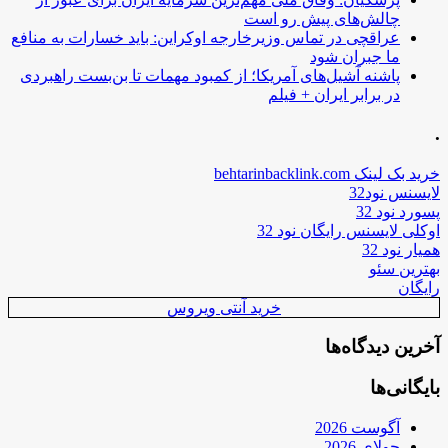
چالش‌های پیش رو است
عراقچی در تماس وزیرخارجه اوکراین: باید خسارات به منافع
ما جبران شود
پاشنه آشیل‌های آمریکا؛ از کمبود مهمات تا بن‌بست راهبردی
در برابر ایران + فیلم
.
خرید بک لینک behtarinbacklink.com
لایسنس نود32
پسورد نود 32
اوکلی لایسنس رایگان نود 32
همیار نود 32
بهترین سئو
رایگان
خرید آنتی ویروس
آخرین دیدگاه‌ها
بایگانی‌ها
آگوست 2026
جولای 2026