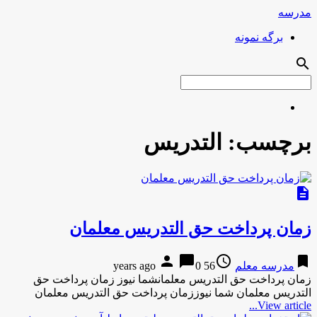
مدرسه
برگه نمونه
search
برچسب:
التدریس
description
زمان پرداخت حق التدریس معلمان
person
chat_bubble
access_time
bookmark
مدرسه معلم
56 years ago
0
زمان پرداخت حق التدریس معلمانشما نیوز زمان پرداخت حق
التدریس معلمان شما نیوززمان پرداخت حق التدریس معلمان
View article...