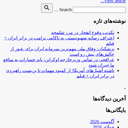
View article...
Search
search
Search …
for
نوشته‌های تازه
تکذیب وقوع انفجار در مرز شلمچه
اعتراف رسانه صهیونیستی به ناکامی ترامپ در برابر ایران +
فیلم
پزشکیان: وفاق ملی مهم‌ترین سرمایه ایران برای عبور از
چالش‌های پیش رو است
عراقچی در تماس وزیرخارجه اوکراین: باید خسارات به منافع
ما جبران شود
پاشنه آشیل‌های آمریکا؛ از کمبود مهمات تا بن‌بست راهبردی
در برابر ایران + فیلم
.
آخرین دیدگاه‌ها
بایگانی‌ها
آگوست 2026
جولای 2026