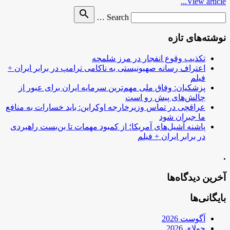
View article...
Search
search
Search …
for
نوشته‌های تازه
تکذیب وقوع انفجار در مرز شلمچه
اعتراف رسانه صهیونیستی به ناکامی ترامپ در برابر ایران +
فیلم
پزشکیان: وفاق ملی مهم‌ترین سرمایه ایران برای عبور از
چالش‌های پیش رو است
عراقچی در تماس وزیرخارجه اوکراین: باید خسارات به منافع
ما جبران شود
پاشنه آشیل‌های آمریکا؛ از کمبود مهمات تا بن‌بست راهبردی
در برابر ایران + فیلم
.
آخرین دیدگاه‌ها
بایگانی‌ها
آگوست 2026
جولای 2026