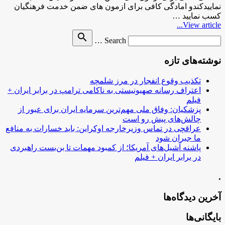
نماییدکندو امادگی کافی برای ازمون های ضمن خدمت فرهنگیان
کسب نمایید …
View article...
Search
search
Search …
for
نوشته‌های تازه
تکذیب وقوع انفجار در مرز شلمچه
اعتراف رسانه صهیونیستی به ناکامی ترامپ در برابر ایران +
فیلم
پزشکیان: وفاق ملی مهم‌ترین سرمایه ایران برای عبور از
چالش‌های پیش رو است
عراقچی در تماس وزیرخارجه اوکراین: باید خسارات به منافع
ما جبران شود
پاشنه آشیل‌های آمریکا؛ از کمبود مهمات تا بن‌بست راهبردی
در برابر ایران + فیلم
.
آخرین دیدگاه‌ها
بایگانی‌ها