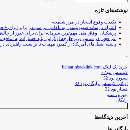
نوشته‌های تازه
تکذیب وقوع انفجار در مرز شلمچه
اعتراف رسانه صهیونیستی به ناکامی ترامپ در برابر ایران + فی
پزشکیان: وفاق ملی مهم‌ترین سرمایه ایران برای عبور از چا
عراقچی در تماس وزیرخارجه اوکراین: باید خسارات به منافع م
پاشنه آشیل‌های آمریکا؛ از کمبود مهمات تا بن‌بست راهبردی در ب
.
خرید بک لینک behtarinbacklink.com
لایسنس نود32
پسورد نود 32
اوکلی لایسنس رایگان نود 32
همیار نود 32
بهترین سئو
رایگان
آخرین دیدگاه‌ها
بایگانی‌ها