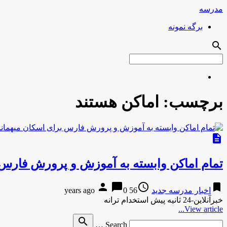
مدرسه
برگه نمونه
search
برچسب:
اماکن هستند
description
تمام اماکن وابسته به آموزش و پرورش فارس
person
chat_bubble
access_time
bookmark
اخبار مدرسه جدید
56 years ago
0
خبرآنلاین-24 ثانیه پیش استخدام ترانه
View article...
Search
search
Search …
for