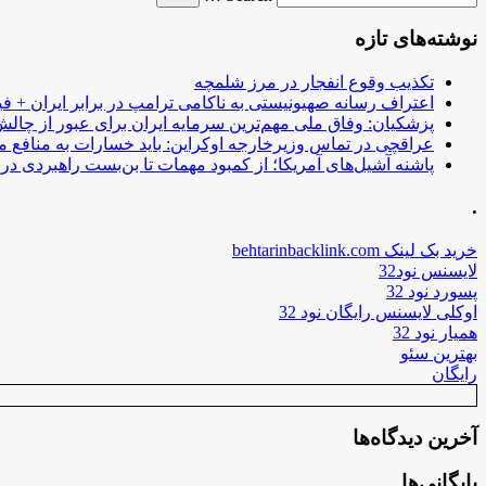
نوشته‌های تازه
تکذیب وقوع انفجار در مرز شلمچه
اعتراف رسانه صهیونیستی به ناکامی ترامپ در برابر ایران + فی
پزشکیان: وفاق ملی مهم‌ترین سرمایه ایران برای عبور از چا
عراقچی در تماس وزیرخارجه اوکراین: باید خسارات به منافع م
پاشنه آشیل‌های آمریکا؛ از کمبود مهمات تا بن‌بست راهبردی در ب
.
خرید بک لینک behtarinbacklink.com
لایسنس نود32
پسورد نود 32
اوکلی لایسنس رایگان نود 32
همیار نود 32
بهترین سئو
رایگان
آخرین دیدگاه‌ها
بایگانی‌ها