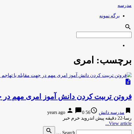
مدرسه
برگه نمونه
search
برچسب:
امری
description
فروتن تربیت کردن دانش آموز امری مهم در ج
person
chat_bubble
access_time
bookmark
مدرسه دانش
56 years ago
0
رسا-22 دقیقه پیش اندروید خرم خبر
View article...
Search
search
Search …
for