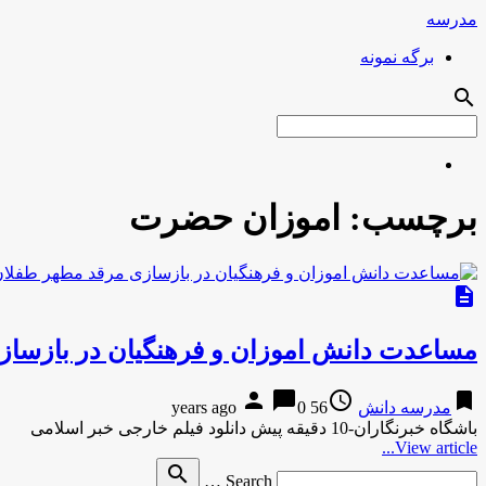
مدرسه
برگه نمونه
search
برچسب:
اموزان حضرت
description
مساعدت دانش اموزان و فرهنگیان در بازس
person
chat_bubble
access_time
bookmark
مدرسه دانش
56 years ago
0
باشگاه خبرنگاران-10 دقیقه پیش دانلود فیلم خارجی خبر اسلامی
View article...
Search
search
Search …
for