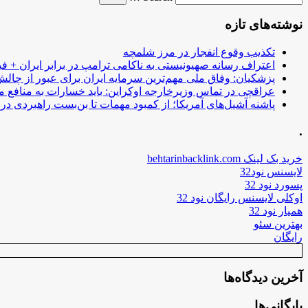
نوشته‌های تازه
تکذیب وقوع انفجار در مرز شلمچه
اعتراف رسانه صهیونیستی به ناکامی ترامپ در برابر ایران + فی
پزشکیان: وفاق ملی مهم‌ترین سرمایه ایران برای عبور از چا
عراقچی در تماس وزیرخارجه اوکراین: باید خسارات به منافع م
پاشنه آشیل‌های آمریکا؛ از کمبود مهمات تا بن‌بست راهبردی در ب
.
خرید بک لینک behtarinbacklink.com
لایسنس نود32
پسورد نود 32
اوکلی لایسنس رایگان نود 32
همیار نود 32
بهترین سئو
رایگان
آخرین دیدگاه‌ها
بایگانی‌ها