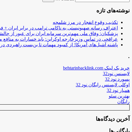
نوشته‌های تازه
تکذیب وقوع انفجار در مرز شلمچه
اعتراف رسانه صهیونیستی به ناکامی ترامپ در برابر ایران + فی
پزشکیان: وفاق ملی مهم‌ترین سرمایه ایران برای عبور از چا
عراقچی در تماس وزیرخارجه اوکراین: باید خسارات به منافع م
پاشنه آشیل‌های آمریکا؛ از کمبود مهمات تا بن‌بست راهبردی در ب
.
خرید بک لینک behtarinbacklink.com
لایسنس نود32
پسورد نود 32
اوکلی لایسنس رایگان نود 32
همیار نود 32
بهترین سئو
رایگان
آخرین دیدگاه‌ها
بایگانی‌ها