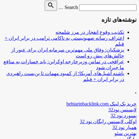
Search
search
Search …
for
نوشته‌های تازه
تکذیب وقوع انفجار در مرز شلمچه
اعتراف رسانه صهیونیستی به ناکامی ترامپ در برابر ایران +
فیلم
پزشکیان: وفاق ملی مهم‌ترین سرمایه ایران برای عبور از
چالش‌های پیش رو است
عراقچی در تماس وزیرخارجه اوکراین: باید خسارات به منافع
ما جبران شود
پاشنه آشیل‌های آمریکا؛ از کمبود مهمات تا بن‌بست راهبردی
در برابر ایران + فیلم
.
خرید بک لینک behtarinbacklink.com
لایسنس نود32
پسورد نود 32
اوکلی لایسنس رایگان نود 32
همیار نود 32
بهترین سئو