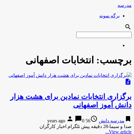
مدرسه
برگه نمونه
search
برچسب:
انتخابات اصفهانی
description
برگزاری انتخابات نمادین برای هشت هزار
دانش آموز اصفهانی
person
chat_bubble
access_time
bookmark
مدرسه دانش
56 years ago
0
صدا و سیما-28 دقیقه پیش تلگرام اخبار کارگران
View article...