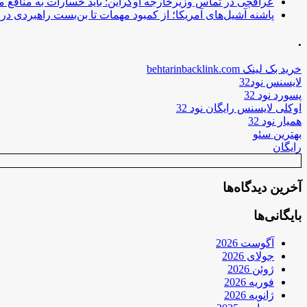
عراقچی در تماس وزیرخارجه اوکراین: باید خسارات به منافع م
پاشنه آشیل‌های آمریکا؛ از کمبود مهمات تا بن‌بست راهبردی در ب
.
خرید بک لینک behtarinbacklink.com
لایسنس نود32
پسورد نود 32
اوکلی لایسنس رایگان نود 32
همیار نود 32
بهترین سئو
رایگان
آخرین دیدگاه‌ها
بایگانی‌ها
آگوست 2026
جولای 2026
ژوئن 2026
فوریه 2026
ژانویه 2026