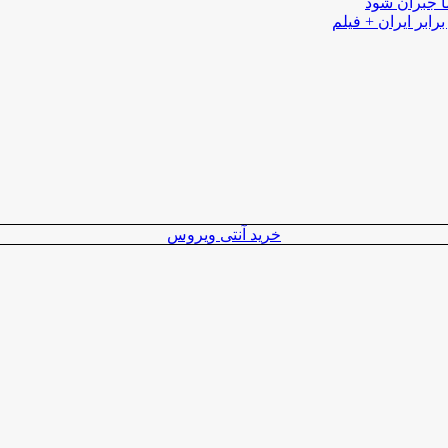
ا جبران شود
رابر ایران + فیلم
خرید آنتی ویروس