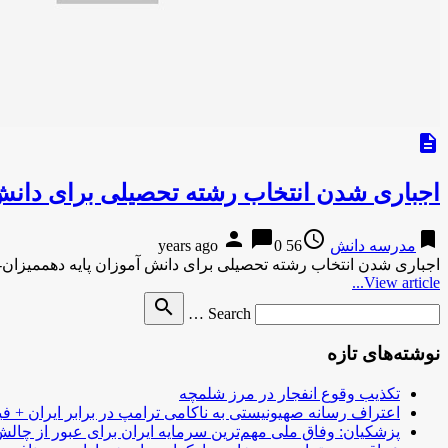
description
اجباری شدن انتخاب رشته تحصیلی برای دانش 
person
chat_bubble
access_time
bookmark
مدرسه دانش
56 years ago
0
اجباری شدن انتخاب رشته تحصیلی برای دانش آموزان پایه دهممیزان-34 دقیقه پیش اجباری شدن انتخاب رشته تحصیلی برای دانش آموزان …
View article...
Search
search
Search …
for
نوشته‌های تازه
تکذیب وقوع انفجار در مرز شلمچه
اعتراف رسانه صهیونیستی به ناکامی ترامپ در برابر ایران + فی
پزشکیان: وفاق ملی مهم‌ترین سرمایه ایران برای عبور از چا