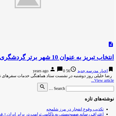
description
انتخاب تبریز به عنوان 10 شهر برتر گردشگری حلال دنیا
person
chat_bubble
access_time
bookmark
اخبار مدرسه جدید
56 years ago
0
رضا خلیلی روز دوشنبه در نشست ستاد هماهنگی خدمات سفرهای نو
View article...
Search
search
Search …
for
نوشته‌های تازه
تکذیب وقوع انفجار در مرز شلمچه
اعتراف رسانه صهیونیستی به ناکامی ترامپ در برابر ایران + فی