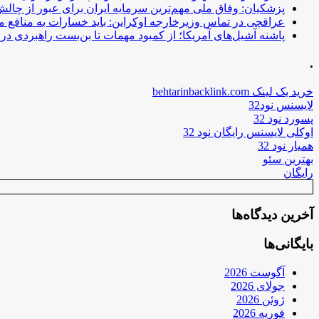
پزشکیان: وفاق ملی مهم‌ترین سرمایه ایران برای عبور از چا
عراقچی در تماس وزیرخارجه اوکراین: باید خسارات به منافع م
پاشنه آشیل‌های آمریکا؛ از کمبود مهمات تا بن‌بست راهبردی در ب
.
خرید بک لینک behtarinbacklink.com
لایسنس نود32
پسورد نود 32
اوکلی لایسنس رایگان نود 32
همیار نود 32
بهترین سئو
رایگان
آخرین دیدگاه‌ها
بایگانی‌ها
آگوست 2026
جولای 2026
ژوئن 2026
فوریه 2026