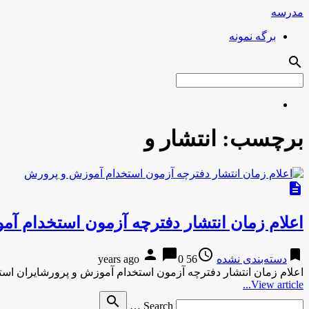
مدرسه
برگه نمونه
search
برچسب:
انتشار و
description
اعلام زمان انتشار دفترچه آزمون استخدام آ
person
chat_bubble
access_time
bookmark
دسته‌بندی نشده
56 years ago
0
اعلام زمان انتشار دفترچه آزمون استخدام آموزش و پرورشایران اس
View article...
Search
search
Search …
for