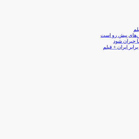
لم
لش‌های پیش رو است
ا جبران شود
رابر ایران + فیلم