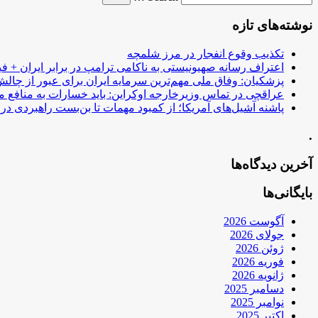
نوشته‌های تازه
تکذیب وقوع انفجار در مرز شلمچه
اعتراف رسانه صهیونیستی به ناکامی ترامپ در برابر ایران + فی
پزشکیان: وفاق ملی مهم‌ترین سرمایه ایران برای عبور از چا
عراقچی در تماس وزیرخارجه اوکراین: باید خسارات به منافع م
پاشنه آشیل‌های آمریکا؛ از کمبود مهمات تا بن‌بست راهبردی در ب
.
آخرین دیدگاه‌ها
بایگانی‌ها
آگوست 2026
جولای 2026
ژوئن 2026
فوریه 2026
ژانویه 2026
دسامبر 2025
نوامبر 2025
اکتبر 2025