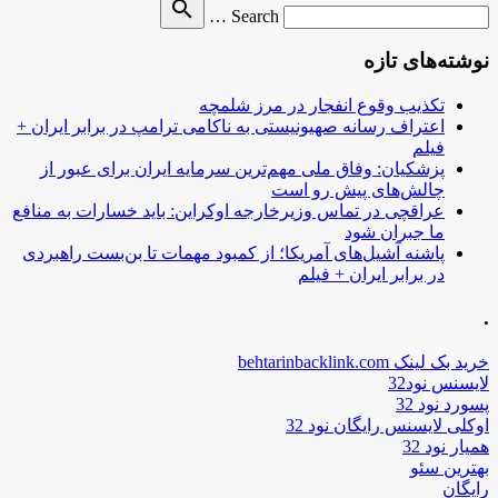
Search
search
Search …
for
نوشته‌های تازه
تکذیب وقوع انفجار در مرز شلمچه
اعتراف رسانه صهیونیستی به ناکامی ترامپ در برابر ایران +
فیلم
پزشکیان: وفاق ملی مهم‌ترین سرمایه ایران برای عبور از
چالش‌های پیش رو است
عراقچی در تماس وزیرخارجه اوکراین: باید خسارات به منافع
ما جبران شود
پاشنه آشیل‌های آمریکا؛ از کمبود مهمات تا بن‌بست راهبردی
در برابر ایران + فیلم
.
خرید بک لینک behtarinbacklink.com
لایسنس نود32
پسورد نود 32
اوکلی لایسنس رایگان نود 32
همیار نود 32
بهترین سئو
رایگان