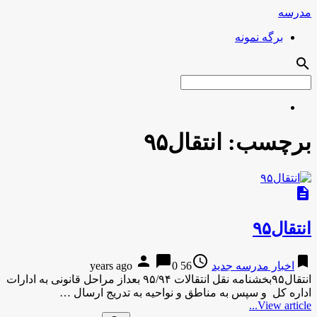
مدرسه
برگه نمونه
search
برچسب:
انتقال۹۵
description
انتقال۹۵
person
chat_bubble
access_time
bookmark
اخبار مدرسه جدید
56 years ago
0
انتقال۹۵بخشنامه نقل انتقالات ۹۵/۹۴ بعداز مراحل قانونی به ادارات
اداره کل و سپس به مناطق و نواحیه به تدریج ارسال …
View article...