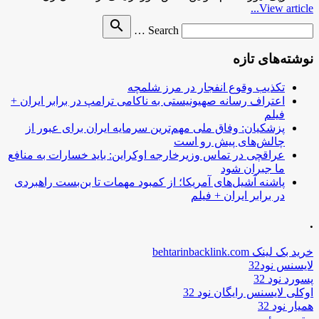
View article...
Search
search
Search …
for
نوشته‌های تازه
تکذیب وقوع انفجار در مرز شلمچه
اعتراف رسانه صهیونیستی به ناکامی ترامپ در برابر ایران +
فیلم
پزشکیان: وفاق ملی مهم‌ترین سرمایه ایران برای عبور از
چالش‌های پیش رو است
عراقچی در تماس وزیرخارجه اوکراین: باید خسارات به منافع
ما جبران شود
پاشنه آشیل‌های آمریکا؛ از کمبود مهمات تا بن‌بست راهبردی
در برابر ایران + فیلم
.
خرید بک لینک behtarinbacklink.com
لایسنس نود32
پسورد نود 32
اوکلی لایسنس رایگان نود 32
همیار نود 32