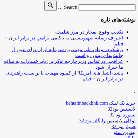
Search
search
Search …
for
نوشته‌های تازه
تکذیب وقوع انفجار در مرز شلمچه
اعتراف رسانه صهیونیستی به ناکامی ترامپ در برابر ایران +
فیلم
پزشکیان: وفاق ملی مهم‌ترین سرمایه ایران برای عبور از
چالش‌های پیش رو است
عراقچی در تماس وزیرخارجه اوکراین: باید خسارات به منافع
ما جبران شود
پاشنه آشیل‌های آمریکا؛ از کمبود مهمات تا بن‌بست راهبردی
در برابر ایران + فیلم
.
خرید بک لینک behtarinbacklink.com
لایسنس نود32
پسورد نود 32
اوکلی لایسنس رایگان نود 32
همیار نود 32
بهترین سئو