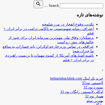
Search
search
Search …
for
نوشته‌های تازه
تکذیب وقوع انفجار در مرز شلمچه
اعتراف رسانه صهیونیستی به ناکامی ترامپ در برابر ایران +
فیلم
پزشکیان: وفاق ملی مهم‌ترین سرمایه ایران برای عبور از
چالش‌های پیش رو است
عراقچی در تماس وزیرخارجه اوکراین: باید خسارات به منافع
ما جبران شود
پاشنه آشیل‌های آمریکا؛ از کمبود مهمات تا بن‌بست راهبردی
در برابر ایران + فیلم
.
خرید بک لینک behtarinbacklink.com
لایسنس نود32
پسورد نود 32
اوکلی لایسنس رایگان نود 32
همیار نود 32
بهترین سئو