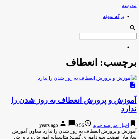
مدرسه
برگه نمونه
search
برچسب:
انعطاف
description
آموزش و پرورش انعطاف به روز شدن را
ندارد
person
chat_bubble
access_time
bookmark
اخبار مدرسه جدید
56 years ago
0
آموزش و پرورش انعطاف به روز شدن را ندارد معاون آموزش
سازمان نهضت سوادآموزی گفت: متاسفانه آموزش و پرورش