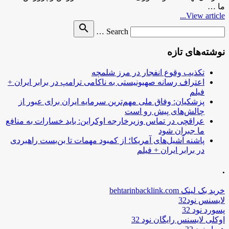
ما …
View article...
Search
search
Search …
for
نوشته‌های تازه
تکذیب وقوع انفجار در مرز شلمچه
اعتراف رسانه صهیونیستی به ناکامی ترامپ در برابر ایران +
فیلم
پزشکیان: وفاق ملی مهم‌ترین سرمایه ایران برای عبور از
چالش‌های پیش رو است
عراقچی در تماس وزیرخارجه اوکراین: باید خسارات به منافع
ما جبران شود
پاشنه آشیل‌های آمریکا؛ از کمبود مهمات تا بن‌بست راهبردی
در برابر ایران + فیلم
.
خرید بک لینک behtarinbacklink.com
لایسنس نود32
پسورد نود 32
اوکلی لایسنس رایگان نود 32